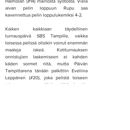
Hälmölän (#14) mainosta syötöstä. Vielä 
aivan pelin loppuun Rupu saa 
kavennettua pelin loppulukemiksi 4-2.
Kaiken kaikkiaan täydellinen 
turnauspäivä SBS Tampille, vaikka 
toisessa pelissä olisikin voinut enemmän 
maaleja iskeä. Kotiturnauksen 
onnistujien laskemiseen ei kahden 
käden sormet riitä, mutta Päivän 
Tampittarena tänään palkittiin Eveliina 
Leppänen (#20), joka pelistä toiseen 
tekee suuren määrän töitä kentän 
molemmissa päissä. Tämän päivän pelit 
kruunautuivat vielä kahteen komeaan 
maaliin. Muut tehoille pääseest pelaajat 
olivat :
Tiia Rajala 3+0