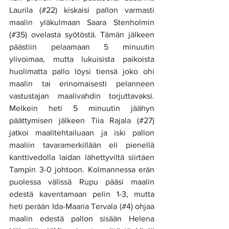
Laurila (#22) kiskaisi pallon varmasti 
maalin yläkulmaan Saara Stenholmin 
(#35) ovelasta syötöstä. Tämän jälkeen 
päästiin pelaamaan 5 minuutin 
ylivoimaa, mutta lukuisista paikoista 
huolimatta pallo löysi tiensä joko ohi 
maalin tai erinomaisesti pelanneen 
vastustajan maalivahdin torjuttavaksi. 
Melkein heti 5 minuutin jäähyn 
päättymisen jälkeen Tiia Rajala (#27) 
jatkoi maalitehtailuaan ja iski pallon 
maaliin tavaramerkillään eli pienellä 
kanttivedolla laidan lähettyviltä siirtäen 
Tampin 3-0 johtoon. Kolmannessa erän 
puolessa välissä Rupu pääsi maalin 
edestä kaventamaan pelin 1-3, mutta 
heti perään Ida-Maaria Tervala (#4) ohjaa 
maalin edestä pallon sisään Helena 