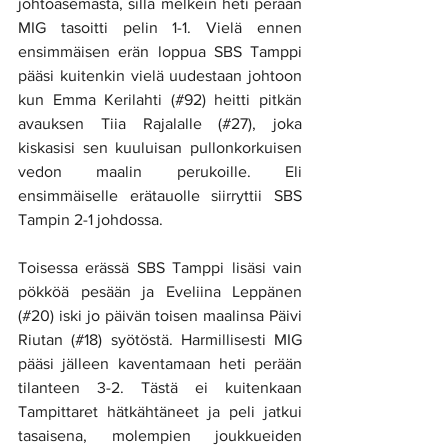
johtoasemasta, sillä melkein heti perään 
MIG tasoitti pelin 1-1. Vielä ennen 
ensimmäisen erän loppua SBS Tamppi 
pääsi kuitenkin vielä uudestaan johtoon 
kun Emma Kerilahti (#92) heitti pitkän 
avauksen Tiia Rajalalle (#27), joka 
kiskasisi sen kuuluisan pullonkorkuisen 
vedon maalin perukoille. Eli 
ensimmäiselle erätauolle siirryttii SBS 
Tampin 2-1 johdossa.
Toisessa erässä SBS Tamppi lisäsi vain 
pökköä pesään ja Eveliina Leppänen 
(#20) iski jo päivän toisen maalinsa Päivi 
Riutan (#18) syötöstä. Harmillisesti MIG 
pääsi jälleen kaventamaan heti perään 
tilanteen 3-2. Tästä ei kuitenkaan 
Tampittaret hätkähtäneet ja peli jatkui 
tasaisena, molempien joukkueiden 