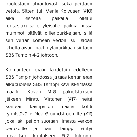
puolustaen uhrautuvasti sekä peittäen 
vetoja. Sitten tuli Venla Koivusen (#10) 
aika esitellä paikalla ollelle 
runsaslukuisalle yleisölle paikka missä 
mummot pitävät pilleripurkkejaan, sillä 
sen verran komean vedon iski laidan 
läheltä aivan maalin ylänurkkaan siirtäen 
SBS Tampin 4-2 johtoon. 
Kolmanteen erään lähdettiin edelleen 
SBS Tampin johdossa ja taas kerran erän 
alkupuolella SBS Tamppi kävi iskemässä 
maalin. Kovan MIG paineistuksen 
jälkeen Minttu Virtanen (#17) heitti 
komean kaaripallon maalia kohti 
rynnistävälle Nea Groundstroemille (#11) 
joka iski pallon suoraan ilmasta verkon 
perukoille ja näin Tamppi siirtyi 
turvallisen kuuloiseen 5-2 johtoon. 