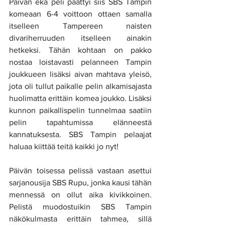
Päivän eka peli päättyi siis SBS Tampin 
komeaan 6-4 voittoon ottaen samalla 
itselleen Tampereen naisten 
divariherruuden itselleen ainakin 
hetkeksi. Tähän kohtaan on pakko 
nostaa loistavasti pelanneen Tampin 
joukkueen lisäksi aivan mahtava yleisö, 
jota oli tullut paikalle pelin alkamisajasta 
huolimatta erittäin komea joukko. Lisäksi 
kunnon paikallispelin tunnelmaa saatiin 
pelin tapahtumissa elänneestä 
kannatuksesta. SBS Tampin pelaajat 
haluaa kiittää teitä kaikki jo nyt! 
Päivän toisessa pelissä vastaan asettui 
sarjanousija SBS Rupu, jonka kausi tähän 
mennessä on ollut aika kivikkoinen. 
Pelistä muodostuikin SBS Tampin 
näkökulmasta erittäin tahmea, sillä 