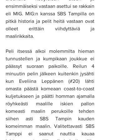
ensimmäiseksi vastaan asettui se rakkain 
eli MIG. MIG:n kanssa SBS Tampilla on 
pitkä historia ja pelit heitä vastaan ovat 
olleet erittäin viihdyttäviä ja 
maalirikkaita. 
Peli itsessä alkoi molemmilta hieman 
tunnustellen ja kumpikaan joukkue ei 
päässyt suoraan paikoille. Reilun 4 
minuutin pelin jälkeen kuitenkin jysähti 
kun Eveliina Leppänen (#20) lähti 
omasta päästä komeaan coast-to-coast 
kuljetukseen ja päätti homman ajamalla 
röyhkeästi maalille iskien pallon 
komeasti maalin perukoille tehden 
siihen asti SBS Tampin kauden 
komeimman maalin. Valitettavasti SBS 
Tamppi ei saanut nauttia kauaa 