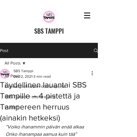
SBS TAMPPI
Post
All Posts
SBS Tamppi
All Posts
Dec 2, 2021
3 min read
Täydellinen lauantai SBS
Edustusjoukkueen otteluraportit
Tampille – 4 pistettä ja
SBS-Tamppi ll otteluraportit
Tampereen herruus
Uutiset
(ainakin hetkeksi)
”Voiko ihanammin päivän enää alkaa
Onko ihanampaa aamua kuin tää”