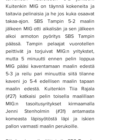
Kuitenkin MIG on täynnä kokeneita ja 
taitavia pelinaisia ja he jos kuka osaavat 
takaa-ajon. SBS Tampin 5-2 maalin 
jälkeen MIG otti aikalisän ja sen jälkeen 
alkoi armoton pyöritys SBS Tampin 
päässä. Tampin pelaajat vuorotellen 
peittivät ja torjuivat MIG:n yritykstet, 
mutta 5 minuutti ennen pelin loppua 
MIG pääsi kaventamaan maalin edestä  
5-3 ja reilu pari minuuttia siitä tilanne 
kaveni jo 5-4 edellisen maalin tapaan 
maalin edestä. Kuitenkin Tiia Rajala 
(#27) katkaisi pelin toisella maalillaan 
MIG:n tasoitusyritykset kirmaamalla 
Jenni Stenholmin (#31) antamasta 
komeasta läpisyötöstä läpi ja iskien 
pallon varmasti maalin perukoille. 