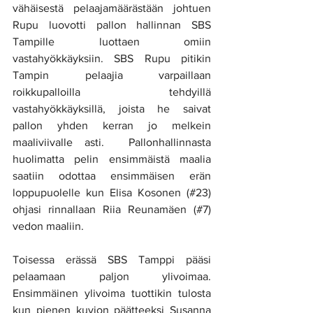
vähäisestä pelaajamäärästään johtuen 
Rupu luovotti pallon hallinnan SBS 
Tampille luottaen omiin 
vastahyökkäyksiin. SBS Rupu pitikin 
Tampin pelaajia varpaillaan 
roikkupalloilla tehdyillä 
vastahyökkäyksillä, joista he saivat 
pallon yhden kerran jo melkein 
maaliviivalle asti.  Pallonhallinnasta 
huolimatta pelin ensimmäistä maalia 
saatiin odottaa ensimmäisen erän 
loppupuolelle kun Elisa Kosonen (#23) 
ohjasi rinnallaan Riia Reunamäen (#7) 
vedon maaliin. 
Toisessa erässä SBS Tamppi pääsi 
pelaamaan paljon ylivoimaa. 
Ensimmäinen ylivoima tuottikin tulosta 
kun pienen kuvion päätteeksi Susanna 