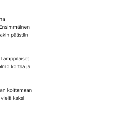
na 
ä. Ensimmäinen 
akin päästiin 
 Tamppilaiset 
olme kertaa ja 
ran koittamaan 
vielä kaksi 