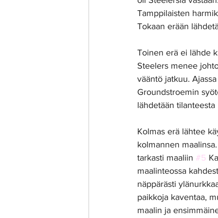
oli Steelersiä vastaan.
Tamppilaisten harmik
Tokaan erään lähdetä
Toinen erä ei lähde k
Steelers menee johtoo
vääntö jatkuu. Ajassa
Groundstroemin syötös
lähdetään tilanteesta 
Kolmas erä lähtee käy
kolmannen maalinsa.
tarkasti maaliin 
#5
 Ka
maalinteossa kahdesti 
näppärästi ylänurkka
paikkoja kaventaa, mut
maalin ja ensimmäinen