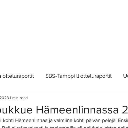
otteluraportit
SBS-Tamppi ll otteluraportit
U
 2023
1 min read
oukkue Hämeenlinnassa 2
si kohti Hämeenlinnaa ja valmiina kohti päivän pelejä. Ens