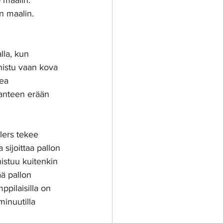
o maalin. 
n maalin. 
lla, kun 
nistu vaan kova 
ea 
manteen erään 
lers tekee 
a sijoittaa pallon 
istuu kuitenkin 
ä pallon 
ppilaisilla on 
minuutilla 