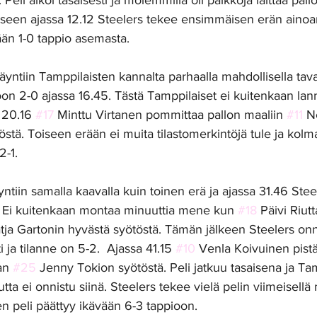
 Peli alkoi tasaisesti ja molemmilla oli paikkoja laittaa pall
seen ajassa 12.12 Steelers tekee ensimmäisen erän ainoa
än 1-0 tappio asemasta. 
äyntiin Tamppilaisten kannalta parhaalla mahdollisella tava
n 2-0 ajassa 16.45. Tästä Tamppilaiset ei kuitenkaan lan
 20.16 
#17
 Minttu Virtanen pommittaa pallon maaliin 
#11
 N
tä. Toiseen erään ei muita tilastomerkintöjä tule ja kol
2-1. 
ntiin samalla kaavalla kuin toinen erä ja ajassa 31.46 Stee
 Ei kuitenkaan montaa minuuttia mene kun 
#18
 Päivi Riutt
tja Gartonin hyvästä syötöstä. Tämän jälkeen Steelers onn
ja tilanne on 5-2.  Ajassa 41.15 
#10
 Venla Koivuinen pistä
an 
#25
 Jenny Tokion syötöstä. Peli jatkuu tasaisena ja Tam
ta ei onnistu siinä. Steelers tekee vielä pelin viimeisellä 
 peli päättyy ikävään 6-3 tappioon. 