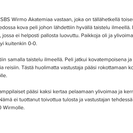
i SBS Wirmo Akatemiaa vastaan, joka on tällähetkellä toise
iedossa kova peli johon lähdettiin hyvällä taistelu ilmeell
 jossa ei helposti pallosta luovuttu. Paikkoja oli ja ylivoima
yi kuitenkin 0-0. 
iin samalla taistelu ilmeellä. Peli jatkui kovatempoisena ja
a reisiin. Tästä huolimatta vastustaja pääsi rokottamaan k
le. 
amppilaiset pääsi kaksi kertaa pelaamaan ylivoimaa ja ker
Nämä ei tuottanut toivottua tulosta ja vastustajan tehdessä 
0 Wirmolle. 