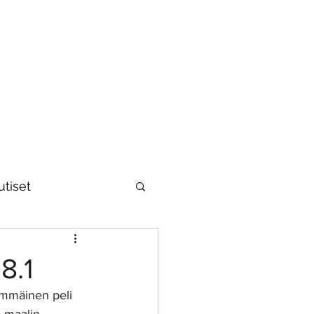
utiset
8.1
immäinen peli 