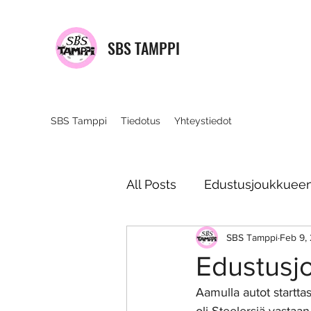
SBS TAMPPI
SBS Tamppi
Tiedotus
Yhteystiedot
All Posts
Edustusjoukkueen 
SBS Tamppi
Feb 9,
Edustusj
Aamulla autot startta