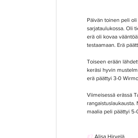
Päivän toinen peli ol
sarjataulukossa. Oli t
erä oli kovaa vääntöä,
testaamaan. Erä päätt
Toiseen erään lähdett
keräsi hyvin mustelmi
erä päättyi 3-0 Wirmol
Viimeisessä erässä T
rangaistuslaukausta. 
maalia peli päättyi 5-
#7
 Alisa Hirvelä